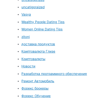
uncatigoraized
Vasya
Wealthy People Dating Tips
Women Online Dating Tips
zitoni
доставка продуктов
Криптовалюта Глизе
Криптовалюты
Новости
Разработка программного обеспечения
Ремонт Автомобиль
Форекс брокеры
Форекс Обучение