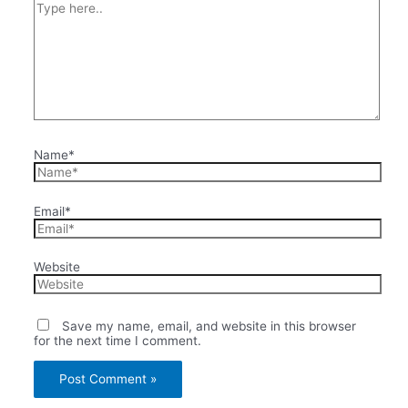
Name*
Email*
Website
Save my name, email, and website in this browser
for the next time I comment.