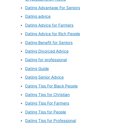
Dating Advantage For Seniors
Dating advice
Dating Advice for Farmers
Dating Advice for Rich People
Dating Benefit for Seniors
Dating Divorced Advice
Dating for professional
Dating Guide
Dating Senior Advice
Dating Tips For Black People
Dating Tips for Christian
Dating Tips For Farmers
Dating Tips for People
Dating Tips for Professional