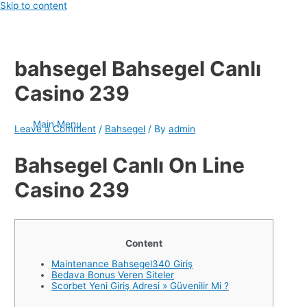
Skip to content
bahsegel Bahsegel Canlı
Casino 239
Main Menu
Leave a Comment
/
Bahsegel
/ By
admin
Bahsegel Canlı On Line
Casino 239
Content
Maintenance Bahsegel340 Giriş
Bedava Bonus Veren Siteler
Scorbet Yeni Giriş Adresi » Güvenilir Mi ?