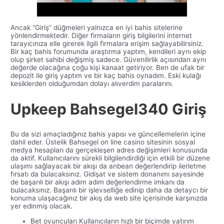
Ancak “Giriş” düğmeleri yalnızca en iyi bahis sitelerine
yönlendirmektedir. Diğer firmaların giriş bilgilerini internet
tarayıcınıza elle girerek ilgili firmalara erişim sağlayabilirsiniz.
Bir kaç bahis forumunda araştırma yaptım, kendileri aynı ekip
olup şirket sahibi değişmiş sadece. Güvenilirlik açısından aynı
değerde olacağına çoğu kişi kanaat getiriyor. Ben de ufak bir
depozit ile giriş yaptım ve bir kaç bahis oynadım. Eski kulağı
kesiklerden olduğumdan dolayı alıverdim paralarını.
Upkeep Bahsegel340 Giriş
Bu da sizi amaçladığınız bahis yapısı ve güncellemelerin içine
dahil eder. Üstelik Bahsegel on line casino sitesinin sosyal
medya hesapları da gerçekleşen adres değişimleri konusunda
da aktif. Kullanıcılarını sürekli bilgilendirdiği için etkili bir düzene
ulaşımı sağlayacak bir akışı da anbean değerlendirip ilerletme
fırsatı da bulacaksınız. Gidişat ve sistem donanımı sayesinde
de başarılı bir akışı adım adım değerlendirme imkanı da
bulacaksınız. Başarılı bir işlevselliğe edinip daha da detaycı bir
konuma ulaşacağınız bir akış da web site içerisinde karşınızda
yer edinmiş olacak.
Bet oyuncuları Kullanıcıların hızlı bir biçimde yatırım