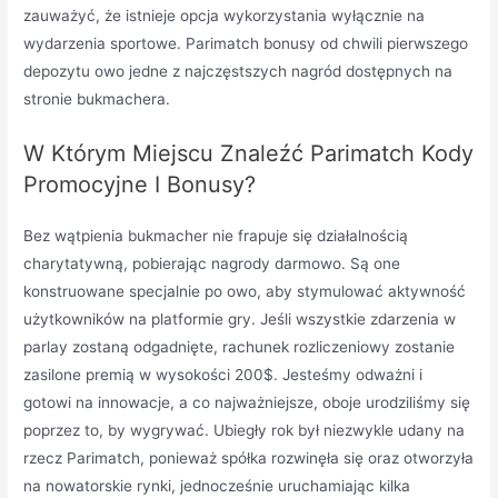
zauważyć, że istnieje opcja wykorzystania wyłącznie na
wydarzenia sportowe. Parimatch bonusy od chwili pierwszego
depozytu owo jedne z najczęstszych nagród dostępnych na
stronie bukmachera.
W Którym Miejscu Znaleźć Parimatch Kody
Promocyjne I Bonusy?
Bez wątpienia bukmacher nie frapuje się działalnością
charytatywną, pobierając nagrody darmowo. Są one
konstruowane specjalnie po owo, aby stymulować aktywność
użytkowników na platformie gry. Jeśli wszystkie zdarzenia w
parlay zostaną odgadnięte, rachunek rozliczeniowy zostanie
zasilone premią w wysokości 200$. Jesteśmy odważni i
gotowi na innowacje, a co najważniejsze, oboje urodziliśmy się
poprzez to, by wygrywać. Ubiegły rok był niezwykle udany na
rzecz Parimatch, ponieważ spółka rozwinęła się oraz otworzyła
na nowatorskie rynki, jednocześnie uruchamiając kilka