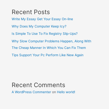
Recent Posts
Write My Essay Get Your Essay On-line
Why Does My Computer Keep Icy?
Is Simple To Use To Fix Registry Slip-Ups?
Why Slow Computer Problems Happen, Along With
The Cheap Manner In Which You Can Fix Them
Tips Support Your Pc Perform Like New Again
Recent Comments
A WordPress Commenter
on
Hello world!