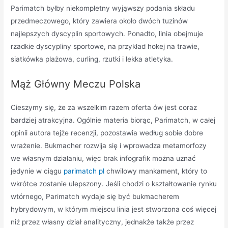
Parimatch byłby niekompletny wyjąwszy podania składu
przedmeczowego, który zawiera około dwóch tuzinów
najlepszych dyscyplin sportowych. Ponadto, linia obejmuje
rzadkie dyscypliny sportowe, na przykład hokej na trawie,
siatkówka plażowa, curling, rzutki i lekka atletyka.
Mąż Główny Meczu Polska
Cieszymy się, że za wszelkim razem oferta ów jest coraz
bardziej atrakcyjna. Ogólnie materia biorąc, Parimatch, w całej
opinii autora tejże recenzji, pozostawia według sobie dobre
wrażenie. Bukmacher rozwija się i wprowadza metamorfozy
we własnym działaniu, więc brak infografik można uznać
jedynie w ciągu
parimatch pl
chwilowy mankament, który to
wkrótce zostanie ulepszony. Jeśli chodzi o kształtowanie rynku
wtórnego, Parimatch wydaje się być bukmacherem
hybrydowym, w którym miejscu linia jest stworzona coś więcej
niż przez własny dział analityczny, jednakże także przez