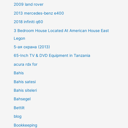
2009 land rover
2013 mercedes-benz e400
2018 infiniti q60
3 Bedroom House Located At American House East
Legon
5-ая охрана (2013)
65-Inch TV & DVD Equipment in Tanzania
acura rdx for
Bahis
Bahis satesi
Bahis siteleri
Bahsegel
Bettilt
blog
Bookkeeping