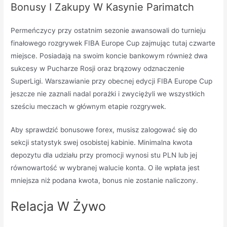
Bonusy I Zakupy W Kasynie Parimatch
Permeńczycy przy ostatnim sezonie awansowali do turnieju
finałowego rozgrywek FIBA Europe Cup zajmując tutaj czwarte
miejsce. Posiadają na swoim koncie bankowym również dwa
sukcesy w Pucharze Rosji oraz brązowy odznaczenie
SuperLigi. Warszawianie przy obecnej edycji FIBA Europe Cup
jeszcze nie zaznali nadal porażki i zwyciężyli we wszystkich
sześciu meczach w głównym etapie rozgrywek.
Aby sprawdzić bonusowe forex, musisz zalogować się do
sekcji statystyk swej osobistej kabinie. Minimalna kwota
depozytu dla udziału przy promocji wynosi stu PLN lub jej
równowartość w wybranej walucie konta. O ile wpłata jest
mniejsza niż podana kwota, bonus nie zostanie naliczony.
Relacja W Żywo