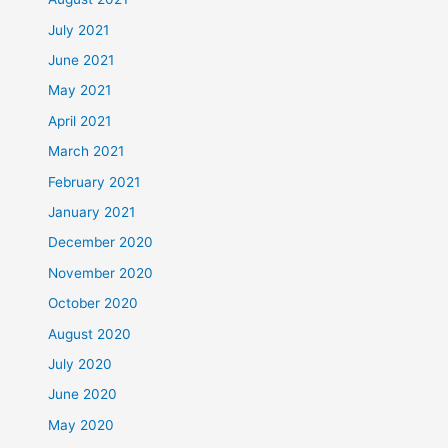
July 2021
June 2021
May 2021
April 2021
March 2021
February 2021
January 2021
December 2020
November 2020
October 2020
August 2020
July 2020
June 2020
May 2020