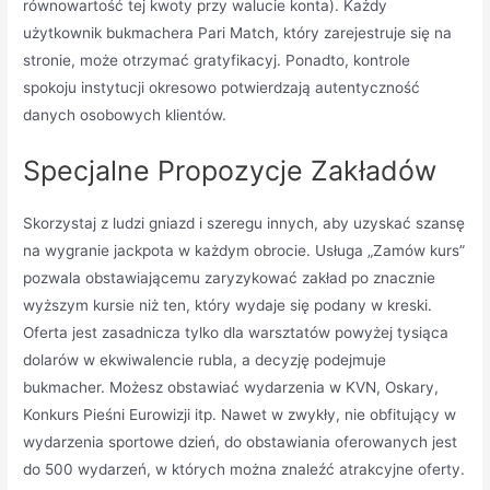
równowartość tej kwoty przy walucie konta). Każdy
użytkownik bukmachera Pari Match, który zarejestruje się na
stronie, może otrzymać gratyfikacyj. Ponadto, kontrole
spokoju instytucji okresowo potwierdzają autentyczność
danych osobowych klientów.
Specjalne Propozycje Zakładów
Skorzystaj z ludzi gniazd i szeregu innych, aby uzyskać szansę
na wygranie jackpota w każdym obrocie. Usługa „Zamów kurs”
pozwala obstawiającemu zaryzykować zakład po znacznie
wyższym kursie niż ten, który wydaje się podany w kreski.
Oferta jest zasadnicza tylko dla warsztatów powyżej tysiąca
dolarów w ekwiwalencie rubla, a decyzję podejmuje
bukmacher. Możesz obstawiać wydarzenia w KVN, Oskary,
Konkurs Pieśni Eurowizji itp. Nawet w zwykły, nie obfitujący w
wydarzenia sportowe dzień, do obstawiania oferowanych jest
do 500 wydarzeń, w których można znaleźć atrakcyjne oferty.