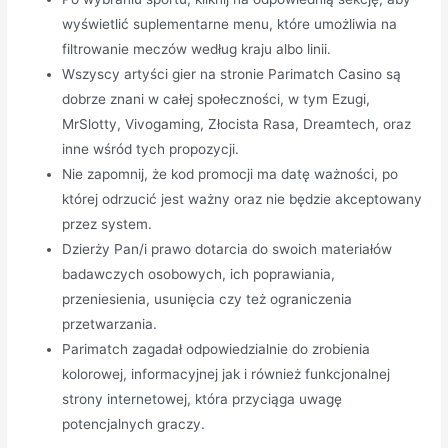
wyświetlić suplementarne menu, które umożliwia na
filtrowanie meczów według kraju albo linii.
Wszyscy artyści gier na stronie Parimatch Casino są
dobrze znani w całej społeczności, w tym Ezugi,
MrSlotty, Vivogaming, Złocista Rasa, Dreamtech, oraz
inne wśród tych propozycji.
Nie zapomnij, że kod promocji ma datę ważności, po
której odrzucić jest ważny oraz nie będzie akceptowany
przez system.
Dzierży Pan/i prawo dotarcia do swoich materiałów
badawczych osobowych, ich poprawiania,
przeniesienia, usunięcia czy też ograniczenia
przetwarzania.
Parimatch zagadał odpowiedzialnie do zrobienia
kolorowej, informacyjnej jak i również funkcjonalnej
strony internetowej, która przyciąga uwagę
potencjalnych graczy.