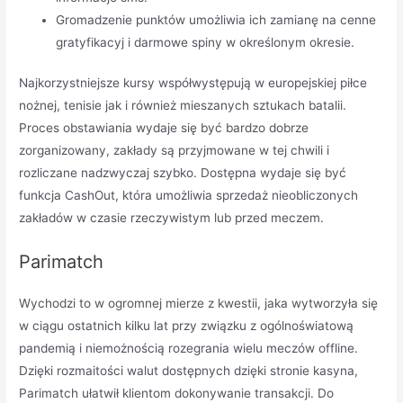
Gromadzenie punktów umożliwia ich zamianę na cenne
gratyfikacyj i darmowe spiny w określonym okresie.
Najkorzystniejsze kursy współwystępują w europejskiej piłce
nożnej, tenisie jak i również mieszanych sztukach batalii.
Proces obstawiania wydaje się być bardzo dobrze
zorganizowany, zakłady są przyjmowane w tej chwili i
rozliczane nadzwyczaj szybko. Dostępna wydaje się być
funkcja CashOut, która umożliwia sprzedaż nieobliczonych
zakładów w czasie rzeczywistym lub przed meczem.
Parimatch
Wychodzi to w ogromnej mierze z kwestii, jaka wytworzyła się
w ciągu ostatnich kilku lat przy związku z ogólnoświatową
pandemią i niemożnością rozegrania wielu meczów offline.
Dzięki rozmaitości walut dostępnych dzięki stronie kasyna,
Parimatch ułatwił klientom dokonywanie transakcji. Do