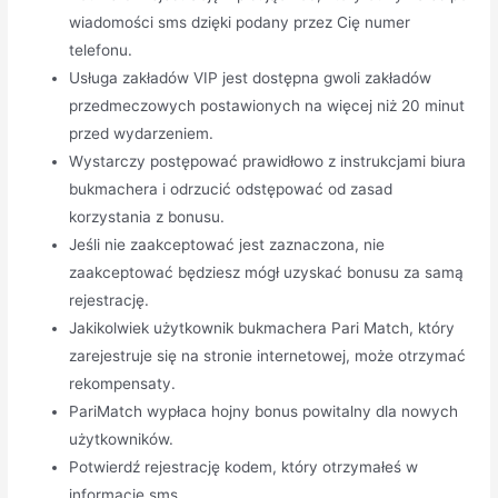
wiadomości sms dzięki podany przez Cię numer
telefonu.
Usługa zakładów VIP jest dostępna gwoli zakładów
przedmeczowych postawionych na więcej niż 20 minut
przed wydarzeniem.
Wystarczy postępować prawidłowo z instrukcjami biura
bukmachera i odrzucić odstępować od zasad
korzystania z bonusu.
Jeśli nie zaakceptować jest zaznaczona, nie
zaakceptować będziesz mógł uzyskać bonusu za samą
rejestrację.
Jakikolwiek użytkownik bukmachera Pari Match, który
zarejestruje się na stronie internetowej, może otrzymać
rekompensaty.
PariMatch wypłaca hojny bonus powitalny dla nowych
użytkowników.
Potwierdź rejestrację kodem, który otrzymałeś w
informacje sms.