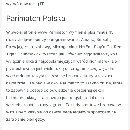
wytwórców usług IT.
Parimatch Polska
W swojej stronie www Parimatch wymienia plus minus 45
różnych deweloperzy oprogramowania. Amatic, Betsoft,
Rozwijające się zabawy, Microgaming, NetEnt, Play’n Go, Red
Tiger, Thunderkick, Wazdan jak i również Yggdrasil to tylko i
wyłącznie kilka z najpopularniejszych wśród nich marek. Do
przetestowania jest wielu różnych programistów, więc daj
wykładzinom wszystkim szansę i zobacz, który wraz z nich
najbardziej Ci wpadła w oko. Parimatch to kasyno online, które
to zapewnia dostęp do odwiedzenia obszernej sekcji
bukmacherskiej, z racji czego jest dogłębną definicją
wszechstronnej strony z grami. Zakłady sportowe i zabawa w
wirtualnym kasynie od dawna będą legalnym sposobem na
zarabianie pieniędzy.