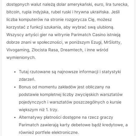
dostępnych walut należą dolar amerykański, euro, lira turecka,
bitcoin, rupia indyjska, rubel ruski i hrywna ukraińska. Jeśli
liczba komputerów na stronie rozgorycza Cię, możesz
korzystać z funkcji szukania, aby wybrać swą ulubioną.
Wszyscy artyści gier na witrynie Parimatch Casino istnieją
dobrze znani w społeczności, w poniższym Ezugi, MrSlotty,
Vivogaming, Złocista Rasa, Dreamtech, i inne wśród
wymienionych.
Tutaj rzutowane są najnowsze informacji i statystyki
zdarzeń.
Bonus od momentu zakładów jest obliczany na
podstawie kompletnej liczby zwycięskich warsztatów
pojedynczych i warsztatów poszczególnych o kursie
większym niż 1. trzy.
Alternatywy płatności dostępne na rzecz graczy
Parimatch zawierają karty debetowe bądź kredytowe, a
również portfele elektroniczne.