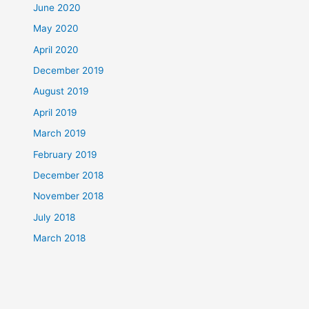
June 2020
May 2020
April 2020
December 2019
August 2019
April 2019
March 2019
February 2019
December 2018
November 2018
July 2018
March 2018