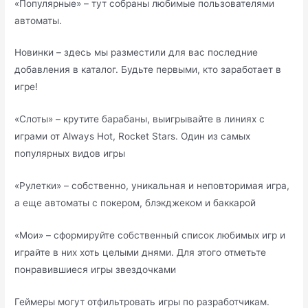
«Популярные» – тут собраны любимые пользователями
автоматы.
Новинки – здесь мы разместили для вас последние
добавления в каталог. Будьте первыми, кто заработает в
игре!
«Слоты» – крутите барабаны, выигрывайте в линиях с
играми от Always Hot, Rocket Stars. Один из самых
популярных видов игры
«Рулетки» – собственно, уникальная и неповторимая игра,
а еще автоматы с покером, блэкджеком и баккарой
«Мои» – сформируйте собственный список любимых игр и
играйте в них хоть целыми днями. Для этого отметьте
понравившиеся игры звездочками
Геймеры могут отфильтровать игры по разработчикам.