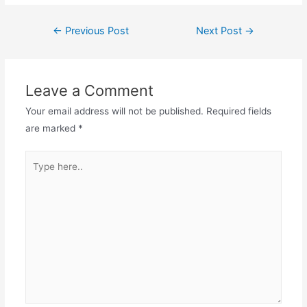
Post
←
Previous Post
Next Post
→
navigation
Leave a Comment
Your email address will not be published.
Required fields
are marked
*
Type
here..