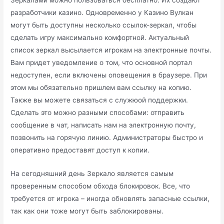
разработчики казино. Одновременно у Казино Вулкан
могут быть доступны несколько ссылок-зеркал, чтобы
сделать игру максимально комфортной. Актуальный
список зеркал высылается игрокам на электронные почты.
Вам придет уведомление о том, что основной портал
недоступен, если включены оповещения в браузере. При
этом мы обязательно пришлем вам ссылку на копию.
Также вы можете связаться с служюой поддержки.
Сделать это можно разными способами: отправить
сообщение в чат, написать нам на электронную почту,
позвонить на горячую линию. Администраторы быстро и
оперативно предоставят доступ к копии.
На сегодняшний день Зеркало является самым
проверенным способом обхода блокировок. Все, что
требуется от игрока – иногда обновлять запасные ссылки,
так как они тоже могут быть заблокированы.