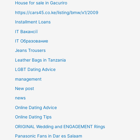
House for sale in Gacuriro
https://cars45.co.ke/listing/bmw/x1/2009
Installment Loans
IT Вакансії
IT Образование
Jeans Trousers
Leather Bags in Tanzania
LGBT Dating Advice
management
New post
news
Online Dating Advice
Online Dating Tips
ORIGINAL Wedding and ENGAGEMENT Rings
Panasonic Fans in Dar es Salaam