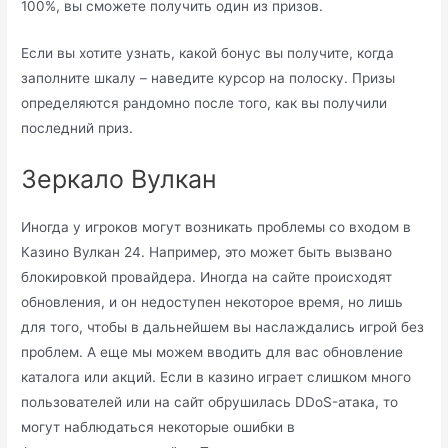
100%, вы сможете получить один из призов.
Если вы хотите узнать, какой бонус вы получите, когда
заполните шкалу – наведите курсор на полоску. Призы
определяются рандомно после того, как вы получили
последний приз.
Зеркало Вулкан
Иногда у игроков могут возникать проблемы со входом в
Казино Вулкан 24. Например, это может быть вызвано
блокировкой провайдера. Иногда на сайте происходят
обновления, и он недоступен некоторое время, но лишь
для того, чтобы в дальнейшем вы наслаждались игрой без
проблем. А еще мы можем вводить для вас обновление
каталога или акций. Если в казино играет слишком много
пользователей или на сайт обрушилась DDoS-атака, то
могут наблюдаться некоторые ошибки в