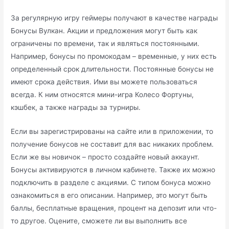
За регулярную игру геймеры получают в качестве награды
Бонусы Вулкан. Акции и предложения могут быть как
ограничены по времени, так и являться постоянными.
Например, бонусы по промокодам – временные, у них есть
определенный срок длительности. Постоянные бонусы не
имеют срока действия. Ими вы можете пользоваться
всегда. К ним относятся мини-игра Колесо Фортуны,
кэшбек, а также награды за турниры.
Если вы зарегистрированы на сайте или в приложении, то
получение бонусов не составит для вас никаких проблем.
Если же вы новичок – просто создайте новый аккаунт.
Бонусы активируются в личном кабинете. Также их можно
подключить в разделе с акциями. С типом бонуса можно
ознакомиться в его описании. Например, это могут быть
баллы, бесплатные вращения, процент на депозит или что-
то другое. Оцените, сможете ли вы выполнить все