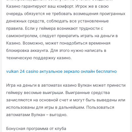
Казино гарантируют ваш комфорт. Игрок же в свою
очередь обязуется не требовать возмещения проигранных
денежных средств, соблюдать все установленные
правила. Если у геймера возникают трудности с
самоконтролем, следует прекратить играть на деньги в
Казино. Возможно, может понадобиться временная
блокировка аккаунта. Для этого нужно написать в
техническую поддержку казино.
vulkan 24 casino актуальное зеркало онлайн бесплатно
Игра на деньги в автоматах казино Вулкан может принести
геймеру весомые выигрыши. Выигранные средства
зачисляются на основной счет и могут быть выведены или
использованы для игры в дальнейшем. Пользоваться
автоматами Вулкан – выгодно.
Бонусная программа от клуба