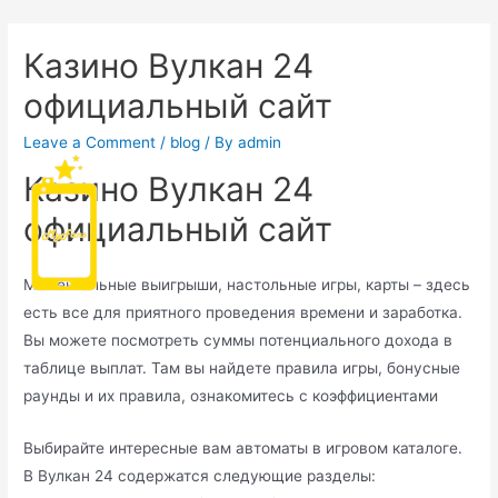
Казино Вулкан 24
официальный сайт
Leave a Comment
/
blog
/ By
admin
Казино Вулкан 24
Main
официальный сайт
Men
Моментальные выигрыши, настольные игры, карты – здесь
есть все для приятного проведения времени и заработка.
Вы можете посмотреть суммы потенциального дохода в
таблице выплат. Там вы найдете правила игры, бонусные
раунды и их правила, ознакомитесь с коэффициентами
Выбирайте интересные вам автоматы в игровом каталоге.
В Вулкан 24 содержатся следующие разделы: