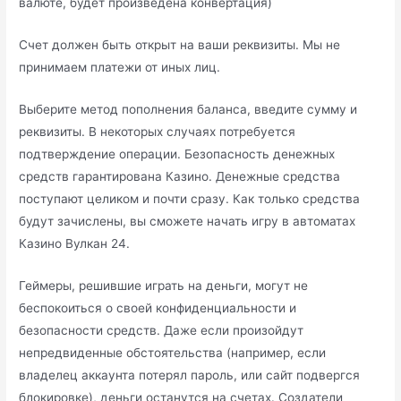
валюте, будет произведена конвертация)
Счет должен быть открыт на ваши реквизиты. Мы не
принимаем платежи от иных лиц.
Выберите метод пополнения баланса, введите сумму и
реквизиты. В некоторых случаях потребуется
подтверждение операции. Безопасность денежных
средств гарантирована Казино. Денежные средства
поступают целиком и почти сразу. Как только средства
будут зачислены, вы сможете начать игру в автоматах
Казино Вулкан 24.
Геймеры, решившие играть на деньги, могут не
беспокоиться о своей конфиденциальности и
безопасности средств. Даже если произойдут
непредвиденные обстоятельства (например, если
владелец аккаунта потерял пароль, или сайт подвергся
блокировке), деньги останутся на счетах. Создатели