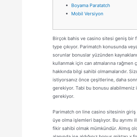
Boyama Paratatch
Mobil Versiyon
Birçok bahis ve casino sitesi geniş bir f
type çıkıyor. Parimatch konusunda veya
sorunlar bonuslar yüzünden kaynaklanm
kullanmak için can atmalarına rağmen çe
hakkında bilgi sahibi olmamalarıdır. S
istiyorsanız önce çeşitlerine, daha son
gerekiyor. Tabi bu bonusu alabilmeniz i
gerekiyor.
Parimatch on line casino sitesinin giri
üye olma işlemleri başlıyor. Bu ayrımı 
fikir sahibi olmak mümkündür. Almış o
alanında ise aldığınız bonus miktarı x f