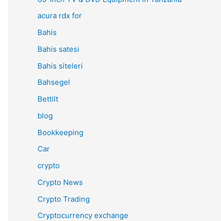
acura rdx for
Bahis
Bahis satesi
Bahis siteleri
Bahsegel
Bettilt
blog
Bookkeeping
Car
crypto
Crypto News
Crypto Trading
Cryptocurrency exchange