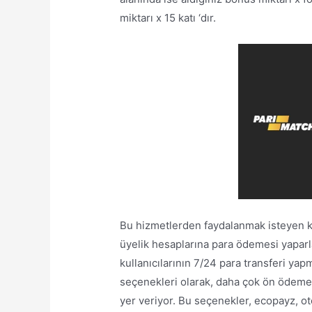
miktarı x 15 katı ‘dır.
Bu hizmetlerden faydalanmak isteyen ku
üyelik hesaplarına para ödemesi yaparlar.
kullanıcılarının 7/24 para transferi yapm
seçenekleri olarak, daha çok ön ödemel
yer veriyor. Bu seçenekler, ecopayz, oto