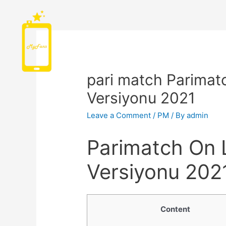
Who We Are
Diffe
pari match Parimat
Versiyonu 2021
Leave a Comment
/
PM
/ By
admin
Parimatch On 
Versiyonu 202
Content