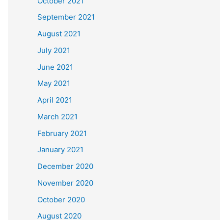
October 2021
September 2021
August 2021
July 2021
June 2021
May 2021
April 2021
March 2021
February 2021
January 2021
December 2020
November 2020
October 2020
August 2020