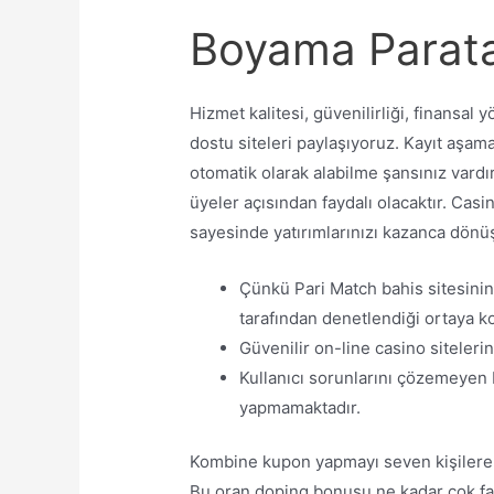
Boyama Parat
Hizmet kalitesi, güvenilirliği, finansal 
dostu siteleri paylaşıyoruz. Kayıt aşa
otomatik olarak alabilme şansınız vard
üyeler açısından faydalı olacaktır. Casin
sayesinde yatırımlarınızı kazanca dönüş
Çünkü Pari Match bahis sitesinin 
tarafından denetlendiği ortaya k
Güvenilir on-line casino sitelerin
Kullanıcı sorunlarını çözemeyen b
yapmamaktadır.
Kombine kupon yapmayı seven kişilere 
Bu oran doping bonusu ne kadar çok faz