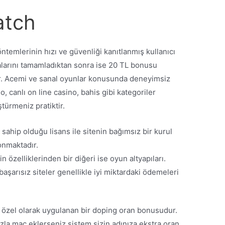
atch
yöntemlerinin hızı ve güvenliği kanıtlanmış kullanıcı
malarını tamamladıktan sonra ise 20 TL bonusu
ır. Acemi ve sanal oyunlar konusunda deneyimsiz
o, canlı on line casino, bahis gibi kategoriler
türmeniz pratiktir.
sahip olduğu lisans ile sitenin bağımsız bir kurul
onmaktadır.
in özelliklerinden bir diğeri ise oyun altyapıları.
aşarısız siteler genellikle iyi miktardaki ödemeleri
özel olarak uygulanan bir doping oran bonusudur.
la maç eklerseniz sistem sizin adınıza ekstra oran