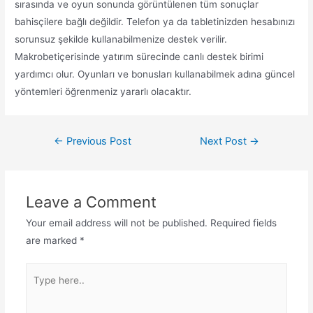
sırasında ve oyun sonunda görüntülenen tüm sonuçlar
bahisçilere bağlı değildir. Telefon ya da tabletinizden hesabınızı
sorunsuz şekilde kullanabilmenize destek verilir.
Makrobetiçerisinde yatırım sürecinde canlı destek birimi
yardımcı olur. Oyunları ve bonusları kullanabilmek adına güncel
yöntemleri öğrenmeniz yararlı olacaktır.
Post
←
Previous Post
Next Post
→
navigation
Leave a Comment
Your email address will not be published.
Required fields
are marked
*
Type
here..