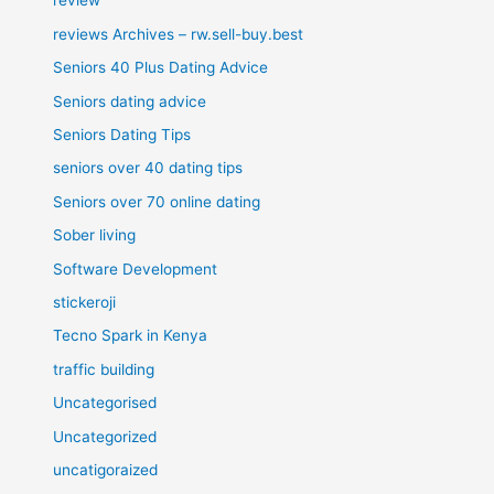
review
reviews Archives – rw.sell-buy.best
Seniors 40 Plus Dating Advice
Seniors dating advice
Seniors Dating Tips
seniors over 40 dating tips
Seniors over 70 online dating
Sober living
Software Development
stickeroji
Tecno Spark in Kenya
traffic building
Uncategorised
Uncategorized
uncatigoraized