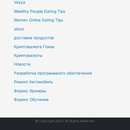
Vasya
Wealthy People Dating Tips
Women Online Dating Tips
zitoni
доставка продуктов
Криптовалюта Глизе
Криптовалюты
Новости
Разработка программного обеспечения
Ремонт Автомобиль
Форекс брокеры
Форекс Обучение
© Copyright 2020. All Rights Reserved.