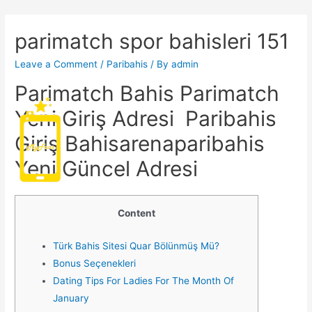
parimatch spor bahisleri 151
Leave a Comment
/
Paribahis
/ By
admin
Parimatch Bahis Parimatch
Yeni Giriş Adresi ️ Paribahis
Main
Giriş Bahisarenaparibahis
Men
Yeni Güncel Adresi
Content
Türk Bahis Sitesi Quar Bölünmüş Mü?
Bonus Seçenekleri
Dating Tips For Ladies For The Month Of
January