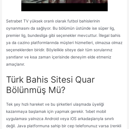
Setrabet TV yüksek oranlı olarak futbol bahislerinin
oynanmasını da sağlıyor. Bu bölümün üstünde ise süper lig,
premier lig, bundesliga gibi seçenekler mevcuttur. İllegal bahis
ya da cazino platformlarında müşteri hizmetleri, olmazsa olmaz
seçeneklerden biridir. Böylelikle siteye dair tüm sorularınız
yanıtlanır ve kısa zaman içerisinde deneyim elde etmeniz
amaçlanır.
Türk Bahis Sitesi Quar
Bölünmüş Mü?
Tek şey hızlı hareket ve bu şirketleri ulaşmada üyeliği
kazanmaya başlamak için yapmak gerekir. 1xbet mobil
uygulaması yalnızca Android veya iOS arkadaşlarıyla sınırlı
değil. Java platformuna sahip bir cep telefonunuz varsa (renkli